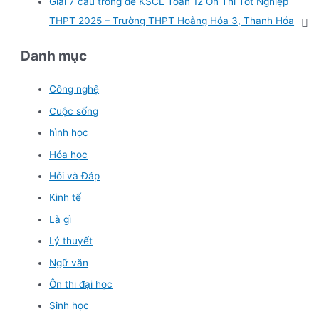
Giải 7 câu trong đề KSCL Toán 12 Ôn Thi Tốt Nghiệp
THPT 2025 – Trường THPT Hoằng Hóa 3, Thanh Hóa
Danh mục
Công nghệ
Cuộc sống
hình học
Hóa học
Hỏi và Đáp
Kinh tế
Là gì
Lý thuyết
Ngữ văn
Ôn thi đại học
Sinh học