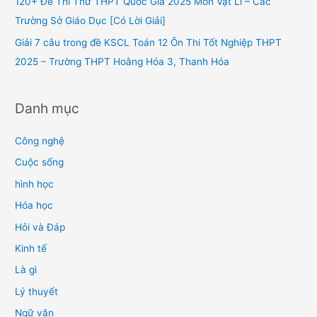
120+ Đề Thi Thử THPT Quốc Gia 2025 Môn Vật Lí – Các
:
Trường Sở Giáo Dục [Có Lời Giải]
Giải 7 câu trong đề KSCL Toán 12 Ôn Thi Tốt Nghiệp THPT
2025 – Trường THPT Hoằng Hóa 3, Thanh Hóa
Danh mục
Công nghệ
Cuộc sống
hình học
Hóa học
Hỏi và Đáp
Kinh tế
Là gì
Lý thuyết
Ngữ văn