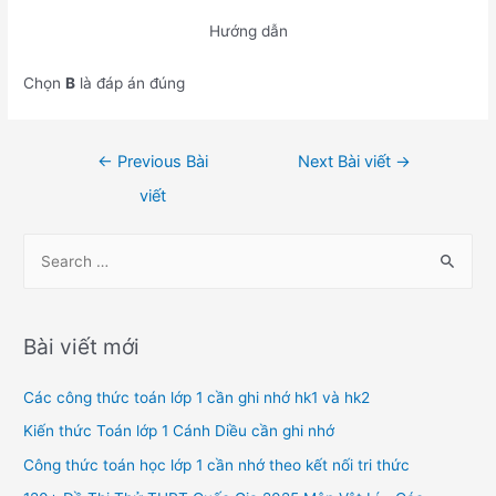
Hướng dẫn
Chọn
B
là đáp án đúng
Điều
←
Previous Bài
Next Bài viết
→
hướng
viết
bài
viết
S
e
a
r
Bài viết mới
c
h
Các công thức toán lớp 1 cần ghi nhớ hk1 và hk2
f
Kiến thức Toán lớp 1 Cánh Diều cần ghi nhớ
o
Công thức toán học lớp 1 cần nhớ theo kết nối tri thức
r