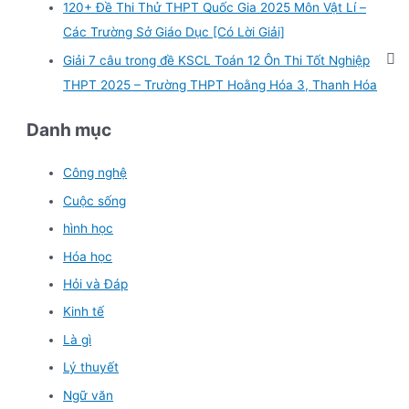
120+ Đề Thi Thử THPT Quốc Gia 2025 Môn Vật Lí –
Các Trường Sở Giáo Dục [Có Lời Giải]
Giải 7 câu trong đề KSCL Toán 12 Ôn Thi Tốt Nghiệp
THPT 2025 – Trường THPT Hoằng Hóa 3, Thanh Hóa
Danh mục
Công nghệ
Cuộc sống
hình học
Hóa học
Hỏi và Đáp
Kinh tế
Là gì
Lý thuyết
Ngữ văn