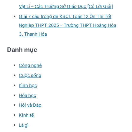
Vật Lí – Các Trường Sở Giáo Dục [Có Lời Giải]
Giải 7 câu trong đề KSCL Toán 12 Ôn Thi Tốt
Nghiệp THPT 2025 – Trường THPT Hoằng Hóa
3, Thanh Hóa
Danh mục
Công nghệ
Cuộc sống
hình học
Hóa học
Hỏi và Đáp
Kinh tế
Là gì