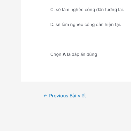
C. sẽ làm nghèo công dân tương lai.
D. sẽ làm nghèo công dân hiện tại.
Chọn
A
là đáp án đúng
Điều
←
Previous Bài viết
hướng
bài
viết