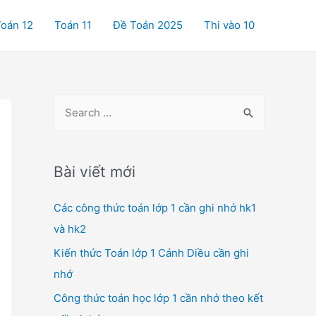
oán 12
Toán 11
Đề Toán 2025
Thi vào 10
S
e
a
r
Bài viết mới
c
Các công thức toán lớp 1 cần ghi nhớ hk1
h
và hk2
f
o
Kiến thức Toán lớp 1 Cánh Diều cần ghi
r
nhớ
:
Công thức toán học lớp 1 cần nhớ theo kết