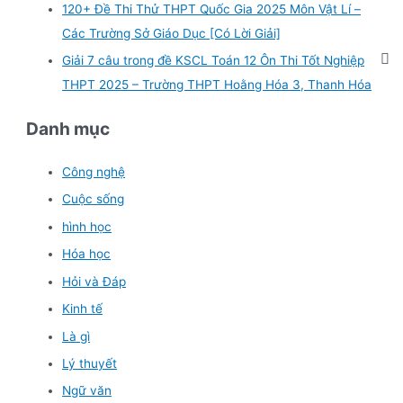
120+ Đề Thi Thử THPT Quốc Gia 2025 Môn Vật Lí –
Các Trường Sở Giáo Dục [Có Lời Giải]
Giải 7 câu trong đề KSCL Toán 12 Ôn Thi Tốt Nghiệp
THPT 2025 – Trường THPT Hoằng Hóa 3, Thanh Hóa
Danh mục
Công nghệ
Cuộc sống
hình học
Hóa học
Hỏi và Đáp
Kinh tế
Là gì
Lý thuyết
Ngữ văn