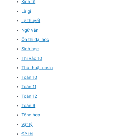
Kinh tế
Là gì
Lý thuyết
Ngữ văn
Ôn thi đại học
Sinh học
Thi vào 10
Thủ thuật casio
Toán 10
Toán 11
Toán 12
Toán 9
Tổng hợp
Vật lý
Đề thi