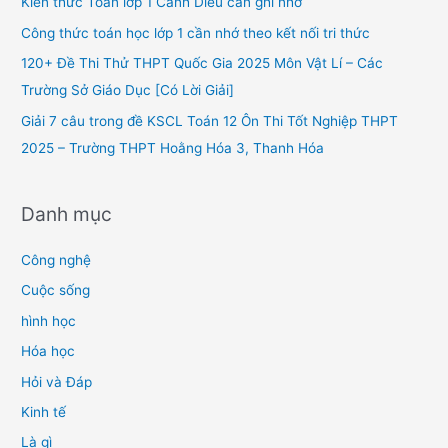
Kiến thức Toán lớp 1 Cánh Diều cần ghi nhớ
o
Công thức toán học lớp 1 cần nhớ theo kết nối tri thức
r
120+ Đề Thi Thử THPT Quốc Gia 2025 Môn Vật Lí – Các
:
Trường Sở Giáo Dục [Có Lời Giải]
Giải 7 câu trong đề KSCL Toán 12 Ôn Thi Tốt Nghiệp THPT
2025 – Trường THPT Hoằng Hóa 3, Thanh Hóa
Danh mục
Công nghệ
Cuộc sống
hình học
Hóa học
Hỏi và Đáp
Kinh tế
Là gì