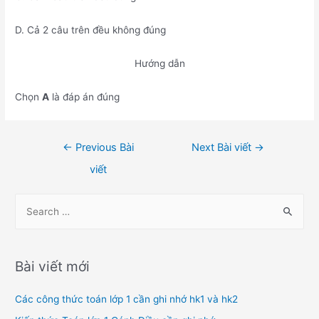
D. Cả 2 câu trên đều không đúng
Hướng dẫn
Chọn
A
là đáp án đúng
Điều
←
Previous Bài
Next Bài viết
→
hướng
viết
bài
viết
S
e
a
r
Bài viết mới
c
h
Các công thức toán lớp 1 cần ghi nhớ hk1 và hk2
f