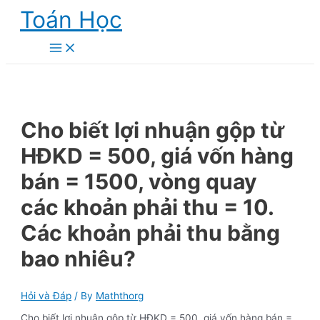
Skip
Toán Học
to
content
Main
Menu
Cho biết lợi nhuận gộp từ
HĐKD = 500, giá vốn hàng
bán = 1500, vòng quay
các khoản phải thu = 10.
Các khoản phải thu bằng
bao nhiêu?
Hỏi và Đáp
/ By
Maththorg
Cho biết lợi nhuận gộp từ HĐKD = 500, giá vốn hàng bán =