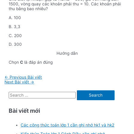
1500, vòng quay các khoản phải thu = 10. Các khoản phải
thu bằng bao nhiêu?
A. 100
B. 3,3
C. 200
D. 300
Hướng dẫn
Chọn
C
là đáp án đúng
Điều
←
Previous Bài viết
hướng
Next Bài viết
→
bài
viết
S
e
Bài viết mới
a
r
Các công thức toán lớp 1 cần ghi nhớ hk1 và hk2
c