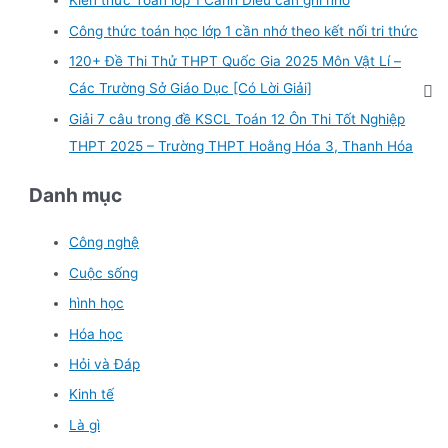
Kiến thức Toán lớp 1 Cánh Diều cần ghi nhớ
h
f
Công thức toán học lớp 1 cần nhớ theo kết nối tri thức
o
120+ Đề Thi Thử THPT Quốc Gia 2025 Môn Vật Lí –
r
Các Trường Sở Giáo Dục [Có Lời Giải]
:
Giải 7 câu trong đề KSCL Toán 12 Ôn Thi Tốt Nghiệp
THPT 2025 – Trường THPT Hoằng Hóa 3, Thanh Hóa
Danh mục
Công nghệ
Cuộc sống
hình học
Hóa học
Hỏi và Đáp
Kinh tế
Là gì