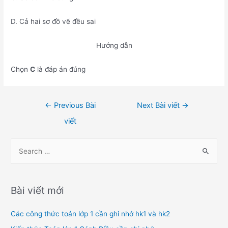
D. Cả hai sơ đồ vẽ đều sai
Hướng dẫn
Chọn
C
là đáp án đúng
Điều
←
Previous Bài
Next Bài viết
→
hướng
viết
bài
viết
S
e
a
r
Bài viết mới
c
h
Các công thức toán lớp 1 cần ghi nhớ hk1 và hk2
f