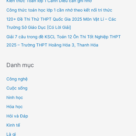
Kiến thức Toán lớp 1 Cánh Diều cần ghi nhớ
o
Công thức toán học lớp 1 cần nhớ theo kết nối tri thức
r
120+ Đề Thi Thử THPT Quốc Gia 2025 Môn Vật Lí – Các
:
Trường Sở Giáo Dục [Có Lời Giải]
Giải 7 câu trong đề KSCL Toán 12 Ôn Thi Tốt Nghiệp THPT
2025 – Trường THPT Hoằng Hóa 3, Thanh Hóa
Danh mục
Công nghệ
Cuộc sống
hình học
Hóa học
Hỏi và Đáp
Kinh tế
Là gì