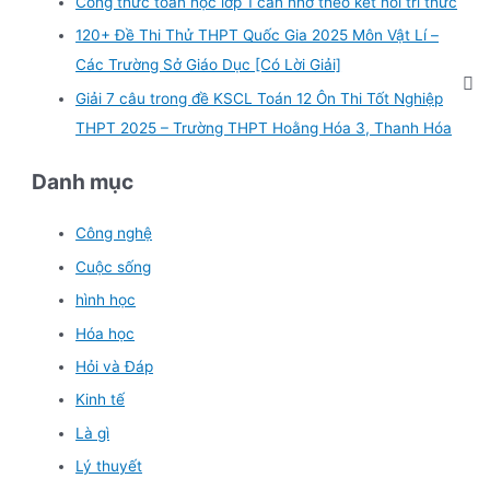
Công thức toán học lớp 1 cần nhớ theo kết nối tri thức
120+ Đề Thi Thử THPT Quốc Gia 2025 Môn Vật Lí –
Các Trường Sở Giáo Dục [Có Lời Giải]
Giải 7 câu trong đề KSCL Toán 12 Ôn Thi Tốt Nghiệp
THPT 2025 – Trường THPT Hoằng Hóa 3, Thanh Hóa
Danh mục
Công nghệ
Cuộc sống
hình học
Hóa học
Hỏi và Đáp
Kinh tế
Là gì
Lý thuyết