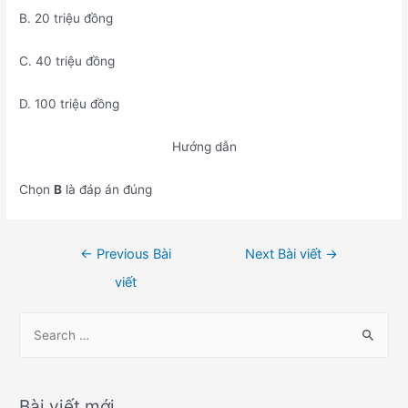
B. 20 triệu đồng
C. 40 triệu đồng
D. 100 triệu đồng
Hướng dẫn
Chọn
B
là đáp án đúng
Điều
←
Previous Bài
Next Bài viết
→
hướng
viết
bài
viết
S
e
a
r
Bài viết mới