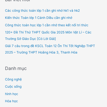
c
h
Các công thức toán lớp 1 cần ghi nhớ hk1 và hk2
f
Kiến thức Toán lớp 1 Cánh Diều cần ghi nhớ
o
Công thức toán học lớp 1 cần nhớ theo kết nối tri thức
r
120+ Đề Thi Thử THPT Quốc Gia 2025 Môn Vật Lí – Các
:
Trường Sở Giáo Dục [Có Lời Giải]
Giải 7 câu trong đề KSCL Toán 12 Ôn Thi Tốt Nghiệp THPT
2025 – Trường THPT Hoằng Hóa 3, Thanh Hóa
Danh mục
Công nghệ
Cuộc sống
hình học
Hóa học