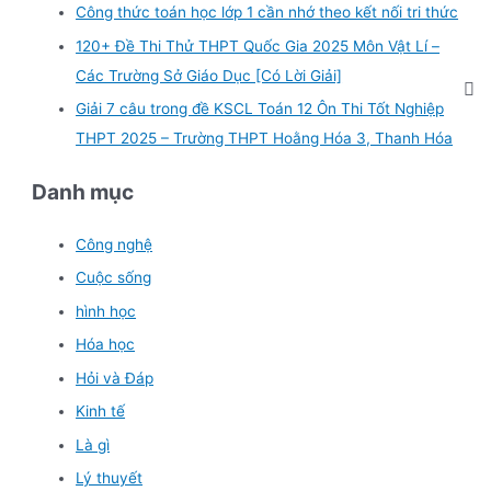
Công thức toán học lớp 1 cần nhớ theo kết nối tri thức
120+ Đề Thi Thử THPT Quốc Gia 2025 Môn Vật Lí –
Các Trường Sở Giáo Dục [Có Lời Giải]
Giải 7 câu trong đề KSCL Toán 12 Ôn Thi Tốt Nghiệp
THPT 2025 – Trường THPT Hoằng Hóa 3, Thanh Hóa
Danh mục
Công nghệ
Cuộc sống
hình học
Hóa học
Hỏi và Đáp
Kinh tế
Là gì
Lý thuyết