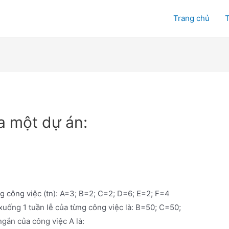
Trang chủ
T
a một dự án:
ng công việc (tn): A=3; B=2; C=2; D=6; E=2; F=4
n xuống 1 tuần lễ của từng công việc là: B=50; C=50;
ngắn của công việc A là: