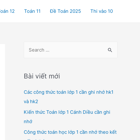
oán 12
Toán 11
Đề Toán 2025
Thi vào 10
S
e
a
r
Bài viết mới
c
Các công thức toán lớp 1 cần ghi nhớ hk1
h
và hk2
f
o
Kiến thức Toán lớp 1 Cánh Diều cần ghi
r
nhớ
:
Công thức toán học lớp 1 cần nhớ theo kết