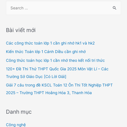
viết
S
e
a
r
Bài viết mới
c
h
Các công thức toán lớp 1 cần ghi nhớ hk1 và hk2
f
Kiến thức Toán lớp 1 Cánh Diều cần ghi nhớ
o
Công thức toán học lớp 1 cần nhớ theo kết nối tri thức
r
120+ Đề Thi Thử THPT Quốc Gia 2025 Môn Vật Lí – Các
:
Trường Sở Giáo Dục [Có Lời Giải]
Giải 7 câu trong đề KSCL Toán 12 Ôn Thi Tốt Nghiệp THPT
2025 – Trường THPT Hoằng Hóa 3, Thanh Hóa
Danh mục
Công nghệ