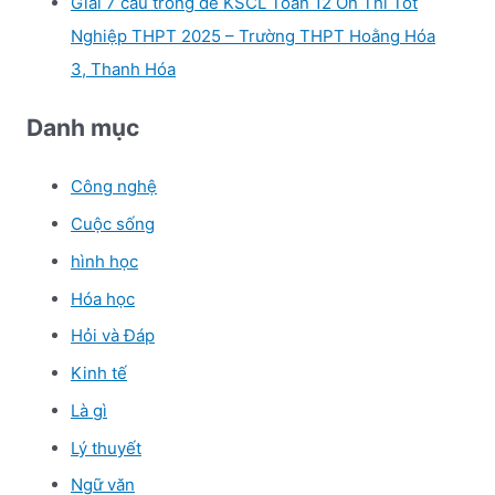
Giải 7 câu trong đề KSCL Toán 12 Ôn Thi Tốt
Nghiệp THPT 2025 – Trường THPT Hoằng Hóa
3, Thanh Hóa
Danh mục
Công nghệ
Cuộc sống
hình học
Hóa học
Hỏi và Đáp
Kinh tế
Là gì
Lý thuyết
Ngữ văn