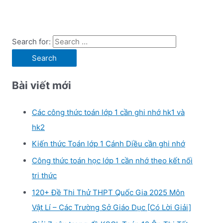
Search for:
Bài viết mới
Các công thức toán lớp 1 cần ghi nhớ hk1 và
hk2
Kiến thức Toán lớp 1 Cánh Diều cần ghi nhớ
Công thức toán học lớp 1 cần nhớ theo kết nối
tri thức
120+ Đề Thi Thử THPT Quốc Gia 2025 Môn
Vật Lí – Các Trường Sở Giáo Dục [Có Lời Giải]