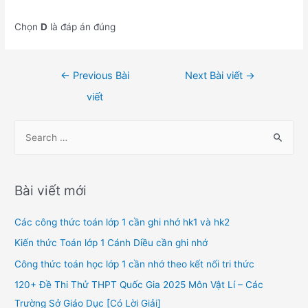
Chọn
D
là đáp án đúng
Điều
←
Previous Bài
Next Bài viết
→
hướng
viết
bài
viết
S
e
a
r
Bài viết mới
c
h
Các công thức toán lớp 1 cần ghi nhớ hk1 và hk2
f
Kiến thức Toán lớp 1 Cánh Diều cần ghi nhớ
o
Công thức toán học lớp 1 cần nhớ theo kết nối tri thức
r
120+ Đề Thi Thử THPT Quốc Gia 2025 Môn Vật Lí – Các
:
Trường Sở Giáo Dục [Có Lời Giải]