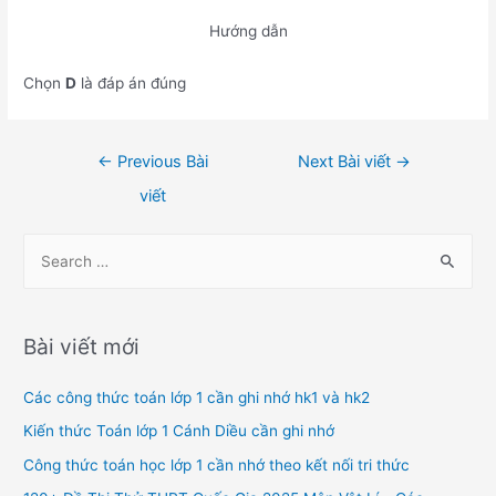
Hướng dẫn
Chọn
D
là đáp án đúng
Điều
←
Previous Bài
Next Bài viết
→
hướng
viết
bài
viết
S
e
a
r
Bài viết mới
c
h
Các công thức toán lớp 1 cần ghi nhớ hk1 và hk2
f
Kiến thức Toán lớp 1 Cánh Diều cần ghi nhớ
o
Công thức toán học lớp 1 cần nhớ theo kết nối tri thức
r