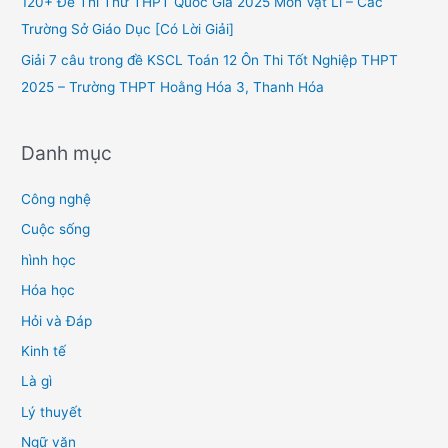
120+ Đề Thi Thử THPT Quốc Gia 2025 Môn Vật Lí – Các
:
Trường Sở Giáo Dục [Có Lời Giải]
Giải 7 câu trong đề KSCL Toán 12 Ôn Thi Tốt Nghiệp THPT
2025 – Trường THPT Hoằng Hóa 3, Thanh Hóa
Danh mục
Công nghệ
Cuộc sống
hình học
Hóa học
Hỏi và Đáp
Kinh tế
Là gì
Lý thuyết
Ngữ văn