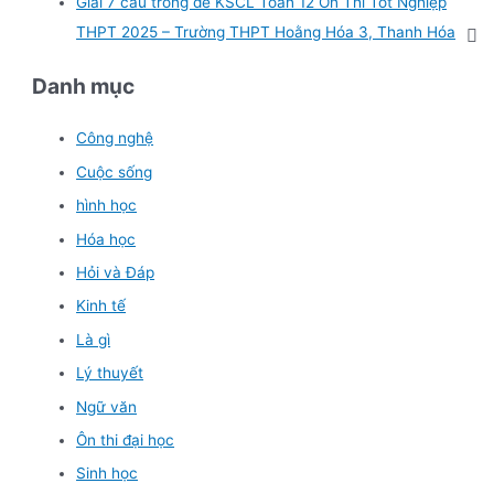
Giải 7 câu trong đề KSCL Toán 12 Ôn Thi Tốt Nghiệp
THPT 2025 – Trường THPT Hoằng Hóa 3, Thanh Hóa
Danh mục
Công nghệ
Cuộc sống
hình học
Hóa học
Hỏi và Đáp
Kinh tế
Là gì
Lý thuyết
Ngữ văn
Ôn thi đại học
Sinh học