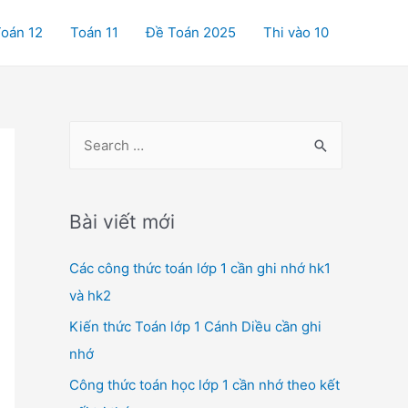
oán 12
Toán 11
Đề Toán 2025
Thi vào 10
S
e
a
r
Bài viết mới
c
Các công thức toán lớp 1 cần ghi nhớ hk1
h
và hk2
f
o
Kiến thức Toán lớp 1 Cánh Diều cần ghi
r
nhớ
:
Công thức toán học lớp 1 cần nhớ theo kết