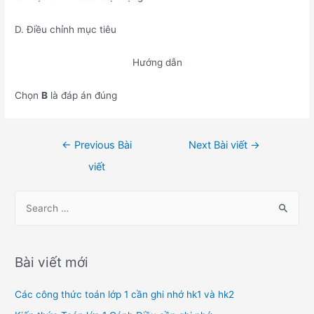
D. Điều chỉnh mục tiêu
Hướng dẫn
Chọn
B
là đáp án đúng
Điều
←
Previous Bài
Next Bài viết
→
hướng
viết
bài
viết
S
e
a
r
Bài viết mới
c
h
Các công thức toán lớp 1 cần ghi nhớ hk1 và hk2
f