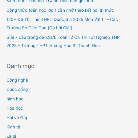
Kiến thức Toán lớp 1 Cánh Diều cần ghi nhớ
o
Công thức toán học lớp 1 cần nhớ theo kết nối tri thức
r
120+ Đề Thi Thử THPT Quốc Gia 2025 Môn Vật Lí – Các
:
Trường Sở Giáo Dục [Có Lời Giải]
Giải 7 câu trong đề KSCL Toán 12 Ôn Thi Tốt Nghiệp THPT
2025 – Trường THPT Hoằng Hóa 3, Thanh Hóa
Danh mục
Công nghệ
Cuộc sống
hình học
Hóa học
Hỏi và Đáp
Kinh tế
Là gì