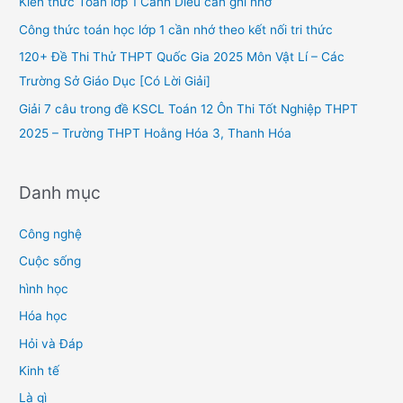
Kiến thức Toán lớp 1 Cánh Diều cần ghi nhớ
o
Công thức toán học lớp 1 cần nhớ theo kết nối tri thức
r
120+ Đề Thi Thử THPT Quốc Gia 2025 Môn Vật Lí – Các
:
Trường Sở Giáo Dục [Có Lời Giải]
Giải 7 câu trong đề KSCL Toán 12 Ôn Thi Tốt Nghiệp THPT
2025 – Trường THPT Hoằng Hóa 3, Thanh Hóa
Danh mục
Công nghệ
Cuộc sống
hình học
Hóa học
Hỏi và Đáp
Kinh tế
Là gì