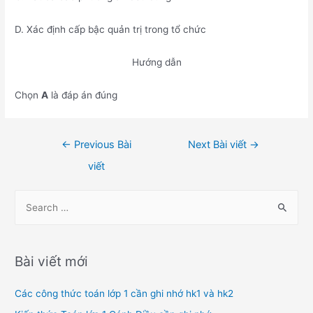
D. Xác định cấp bậc quản trị trong tổ chức
Hướng dẫn
Chọn
A
là đáp án đúng
Điều
←
Previous Bài
Next Bài viết
→
hướng
viết
bài
viết
S
e
a
r
Bài viết mới
c
h
Các công thức toán lớp 1 cần ghi nhớ hk1 và hk2
f