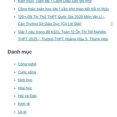
Kiến thức Toán lớp 1 Cánh Diều cần ghi nhớ
Công thức toán học lớp 1 cần nhớ theo kết nối tri thức
120+ Đề Thi Thử THPT Quốc Gia 2025 Môn Vật Lí –
Các Trường Sở Giáo Dục [Có Lời Giải]
Giải 7 câu trong đề KSCL Toán 12 Ôn Thi Tốt Nghiệp
THPT 2025 – Trường THPT Hoằng Hóa 3, Thanh Hóa
Danh mục
Công nghệ
Cuộc sống
hình học
Hóa học
Hỏi và Đáp
Kinh tế
Là gì