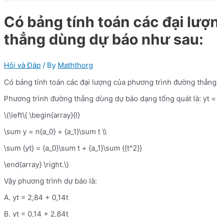
Có bảng tính toán các đại lư
thẳng dùng dự báo như sau:
Hỏi và Đáp
/ By
Maththorg
Có bảng tính toán các đại lượng của phương trình đường thẳn
Phương trình đường thẳng dùng dự báo dạng tổng quát là: yt = 
\(\left\{ \begin{array}{l}
\sum y = n{a_0} + {a_1}\sum t \\
\sum {yt} = {a_0}\sum t + {a_1}\sum {{t^2}}
\end{array} \right.\)
Vậy phương trình dự báo là:
A. yt = 2,84 + 0,14t
B. yt = 0,14 + 2,84t