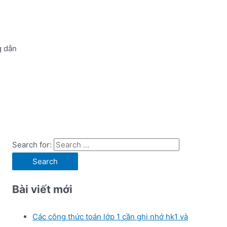
 dẫn
Search for:
Bài viết mới
Các công thức toán lớp 1 cần ghi nhớ hk1 và