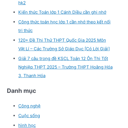
hk2
Kiến thức Toán lớp 1 Cánh Diều cần ghi nhớ
Công thức toán học lớp 1 cần nhớ theo kết nối
tri thức
120+ Đề Thi Thử THPT Quốc Gia 2025 Môn
Vật Lí – Các Trường Sở Giáo Dục [Có Lời Giải]
Giải 7 câu trong đề KSCL Toán 12 Ôn Thi Tốt
Nghiệp THPT 2025 – Trường THPT Hoằng Hóa
3, Thanh Hóa
Danh mục
Công nghệ
Cuộc sống
hình học