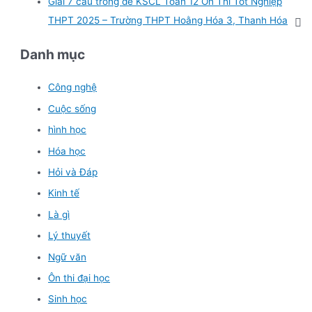
Giải 7 câu trong đề KSCL Toán 12 Ôn Thi Tốt Nghiệp
THPT 2025 – Trường THPT Hoằng Hóa 3, Thanh Hóa
Danh mục
Công nghệ
Cuộc sống
hình học
Hóa học
Hỏi và Đáp
Kinh tế
Là gì
Lý thuyết
Ngữ văn
Ôn thi đại học
Sinh học