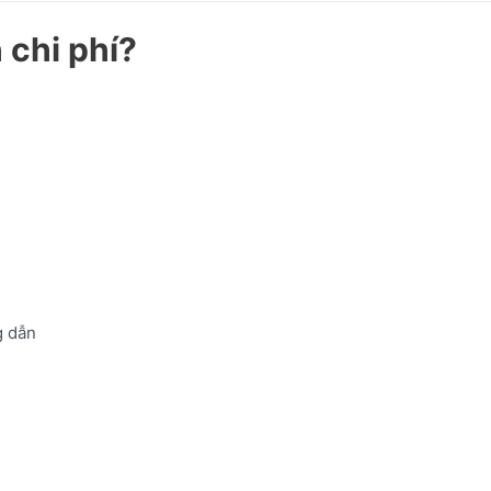
 chi phí?
 dẫn