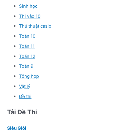
Sinh học
Thi vào 10
Thủ thuật casio
Toán 10
Toán 11
Toán 12
Toán 9
Tổng hợp
Vật lý
Đề thi
Tải Đề Thi
Siêu Giỏi