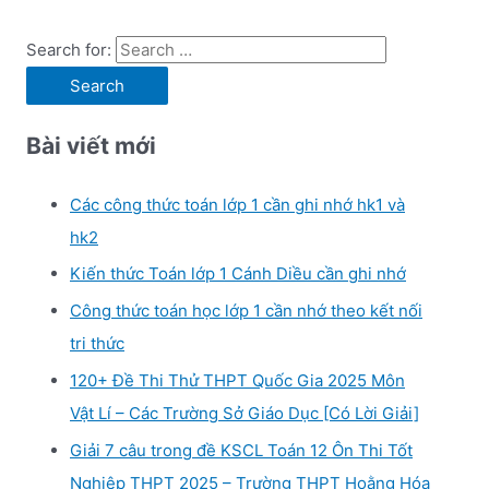
Search for:
Bài viết mới
Các công thức toán lớp 1 cần ghi nhớ hk1 và
hk2
Kiến thức Toán lớp 1 Cánh Diều cần ghi nhớ
Công thức toán học lớp 1 cần nhớ theo kết nối
tri thức
120+ Đề Thi Thử THPT Quốc Gia 2025 Môn
Vật Lí – Các Trường Sở Giáo Dục [Có Lời Giải]
Giải 7 câu trong đề KSCL Toán 12 Ôn Thi Tốt
Nghiệp THPT 2025 – Trường THPT Hoằng Hóa