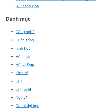
3, Thanh Hóa
Danh mục
Công nghệ
Cuộc sống
hình học
Hóa học
Hỏi và Đáp
Kinh tế
Là gì
Lý thuyết
Ngữ văn
Ôn thi đại học