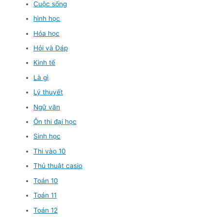
Cuộc sống
hình học
Hóa học
Hỏi và Đáp
Kinh tế
Là gì
Lý thuyết
Ngữ văn
Ôn thi đại học
Sinh học
Thi vào 10
Thủ thuật casio
Toán 10
Toán 11
Toán 12