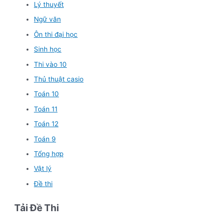
Lý thuyết
Ngữ văn
Ôn thi đại học
Sinh học
Thi vào 10
Thủ thuật casio
Toán 10
Toán 11
Toán 12
Toán 9
Tổng hợp
Vật lý
Đề thi
Tải Đề Thi