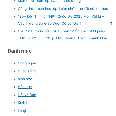
Kiến thức Toán lớp 1 Cánh Diều cần ghi nhớ
Công thức toán học lớp 1 cần nhớ theo kết nối tri thức
120+ Đề Thi Thử THPT Quốc Gia 2025 Môn Vật Lí –
Các Trường Sở Giáo Dục [Có Lời Giải]
Giải 7 câu trong đề KSCL Toán 12 Ôn Thi Tốt Nghiệp
THPT 2025 – Trường THPT Hoằng Hóa 3, Thanh Hóa
Danh mục
Công nghệ
Cuộc sống
hình học
Hóa học
Hỏi và Đáp
Kinh tế
Là gì