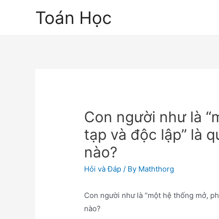
Skip
Toán Học
to
content
Con người như là “
tạp và độc lập” là 
nào?
Hỏi và Đáp
/ By
Maththorg
Con người như là “một hệ thống mở, phứ
nào?