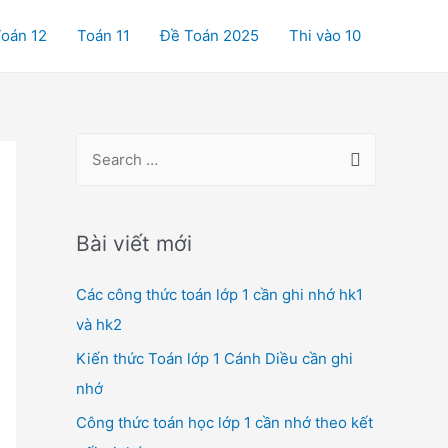
oán 12
Toán 11
Đề Toán 2025
Thi vào 10
S
e
a
r
Bài viết mới
c
Các công thức toán lớp 1 cần ghi nhớ hk1
h
và hk2
f
o
Kiến thức Toán lớp 1 Cánh Diều cần ghi
r
nhớ
:
Công thức toán học lớp 1 cần nhớ theo kết