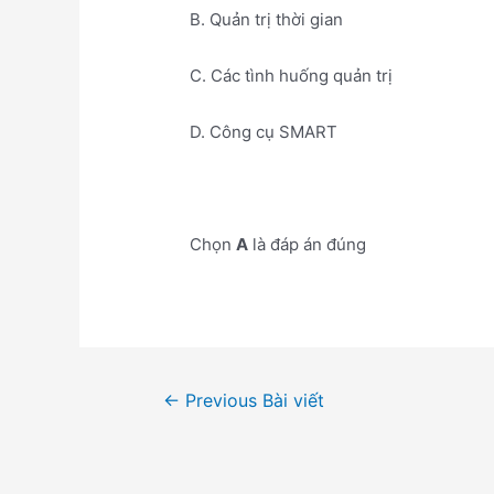
B. Quản trị thời gian
C. Các tình huống quản trị
D. Công cụ SMART
Chọn
A
là đáp án đúng
Điều
←
Previous Bài viết
hướng
bài
viết