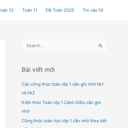
oán 12
Toán 11
Đề Toán 2025
Thi vào 10
S
e
a
r
Bài viết mới
c
Các công thức toán lớp 1 cần ghi nhớ hk1
h
và hk2
f
o
Kiến thức Toán lớp 1 Cánh Diều cần ghi
r
nhớ
:
Công thức toán học lớp 1 cần nhớ theo kết