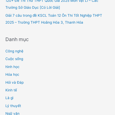
120+ Đề Thi Thử THPT Quốc Gia 2025 Môn Vật Lí – Các
:
Trường Sở Giáo Dục [Có Lời Giải]
Giải 7 câu trong đề KSCL Toán 12 Ôn Thi Tốt Nghiệp THPT
2025 – Trường THPT Hoằng Hóa 3, Thanh Hóa
Danh mục
Công nghệ
Cuộc sống
hình học
Hóa học
Hỏi và Đáp
Kinh tế
Là gì
Lý thuyết
Ngữ văn