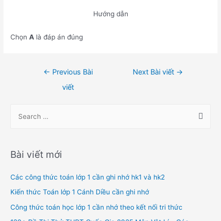
Hướng dẫn
Chọn
A
là đáp án đúng
Điều
←
Previous Bài
Next Bài viết
→
hướng
viết
bài
viết
S
e
a
r
Bài viết mới
c
h
Các công thức toán lớp 1 cần ghi nhớ hk1 và hk2
f
Kiến thức Toán lớp 1 Cánh Diều cần ghi nhớ
o
Công thức toán học lớp 1 cần nhớ theo kết nối tri thức
r