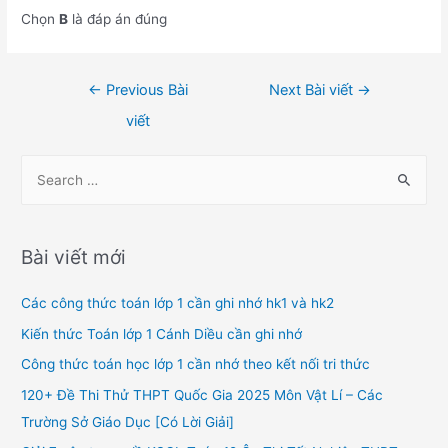
Chọn
B
là đáp án đúng
Điều
←
Previous Bài
Next Bài viết
→
hướng
viết
bài
viết
S
e
a
r
Bài viết mới
c
h
Các công thức toán lớp 1 cần ghi nhớ hk1 và hk2
f
Kiến thức Toán lớp 1 Cánh Diều cần ghi nhớ
o
Công thức toán học lớp 1 cần nhớ theo kết nối tri thức
r
120+ Đề Thi Thử THPT Quốc Gia 2025 Môn Vật Lí – Các
:
Trường Sở Giáo Dục [Có Lời Giải]