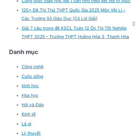
Công thức toán học lớp 1 cần nhớ theo kết nối tri thức
120+ Đề Thi Thử THPT Quốc Gia 2025 Môn Vật Lí –
Các Trường Sở Giáo Dục [Có Lời Giải]
Giải 7 câu trong đề KSCL Toán 12 Ôn Thi Tốt Nghiệp
THPT 2025 – Trường THPT Hoằng Hóa 3, Thanh Hóa
Danh mục
Công nghệ
Cuộc sống
hình học
Hóa học
Hỏi và Đáp
Kinh tế
Là gì
Lý thuyết