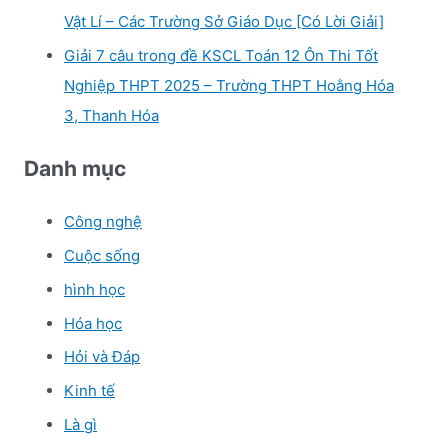
Vật Lí – Các Trường Sở Giáo Dục [Có Lời Giải]
Giải 7 câu trong đề KSCL Toán 12 Ôn Thi Tốt
Nghiệp THPT 2025 – Trường THPT Hoằng Hóa
3, Thanh Hóa
Danh mục
Công nghệ
Cuộc sống
hình học
Hóa học
Hỏi và Đáp
Kinh tế
Là gì