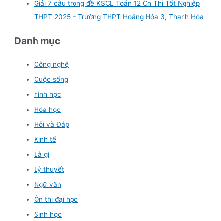
Giải 7 câu trong đề KSCL Toán 12 Ôn Thi Tốt Nghiệp
THPT 2025 – Trường THPT Hoằng Hóa 3, Thanh Hóa
Danh mục
Công nghệ
Cuộc sống
hình học
Hóa học
Hỏi và Đáp
Kinh tế
Là gì
Lý thuyết
Ngữ văn
Ôn thi đại học
Sinh học