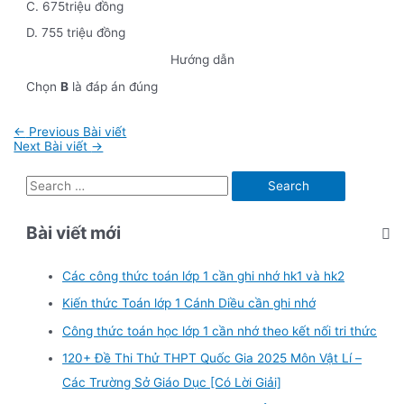
C. 675triệu đồng
D. 755 triệu đồng
Hướng dẫn
Chọn
B
là đáp án đúng
Điều
←
Previous Bài viết
hướng
Next Bài viết
→
bài
viết
S
e
Bài viết mới
a
r
Các công thức toán lớp 1 cần ghi nhớ hk1 và hk2
c
Kiến thức Toán lớp 1 Cánh Diều cần ghi nhớ
h
f
Công thức toán học lớp 1 cần nhớ theo kết nối tri thức
o
120+ Đề Thi Thử THPT Quốc Gia 2025 Môn Vật Lí –
r
Các Trường Sở Giáo Dục [Có Lời Giải]
: