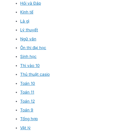
Hỏi và Đáp
Kinh tế
Là gì
Lý thuyết
Ngữ văn
Ôn thi đại học
Sinh học
Thi vào 10
Thủ thuật casio
Toán 10
Toán 11
Toán 12
Toán 9
Tổng hợp
Vật lý