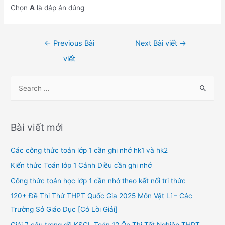
Chọn
A
là đáp án đúng
Điều
←
Previous Bài
Next Bài viết
→
hướng
viết
bài
viết
S
e
a
r
Bài viết mới
c
h
Các công thức toán lớp 1 cần ghi nhớ hk1 và hk2
f
Kiến thức Toán lớp 1 Cánh Diều cần ghi nhớ
o
Công thức toán học lớp 1 cần nhớ theo kết nối tri thức
r
120+ Đề Thi Thử THPT Quốc Gia 2025 Môn Vật Lí – Các
:
Trường Sở Giáo Dục [Có Lời Giải]
Giải 7 câu trong đề KSCL Toán 12 Ôn Thi Tốt Nghiệp THPT