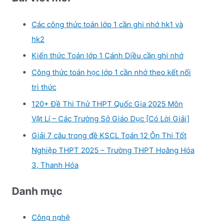
Các công thức toán lớp 1 cần ghi nhớ hk1 và
hk2
Kiến thức Toán lớp 1 Cánh Diều cần ghi nhớ
Công thức toán học lớp 1 cần nhớ theo kết nối
tri thức
120+ Đề Thi Thử THPT Quốc Gia 2025 Môn
Vật Lí – Các Trường Sở Giáo Dục [Có Lời Giải]
Giải 7 câu trong đề KSCL Toán 12 Ôn Thi Tốt
Nghiệp THPT 2025 – Trường THPT Hoằng Hóa
3, Thanh Hóa
Danh mục
Công nghệ