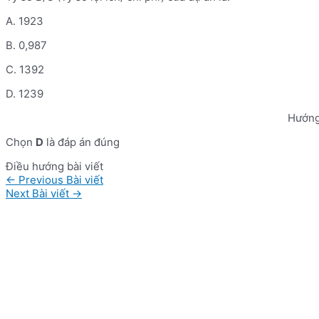
A. 1923
B. 0,987
C. 1392
D. 1239
Hướng
Chọn
D
là đáp án đúng
Điều hướng bài viết
←
Previous Bài viết
Next Bài viết
→