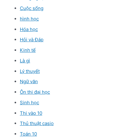
Cuộc sống
hình học
Hóa học
Hỏi và Đáp
Kinh tế
Là gì
Lý thuyết
Ngữ văn
Ôn thi đại học
Sinh học
Thi vào 10
Thủ thuật casio
Toán 10