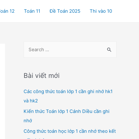
oán 12
Toán 11
Đề Toán 2025
Thi vào 10
S
e
a
r
Bài viết mới
c
Các công thức toán lớp 1 cần ghi nhớ hk1
h
và hk2
f
o
Kiến thức Toán lớp 1 Cánh Diều cần ghi
r
nhớ
:
Công thức toán học lớp 1 cần nhớ theo kết