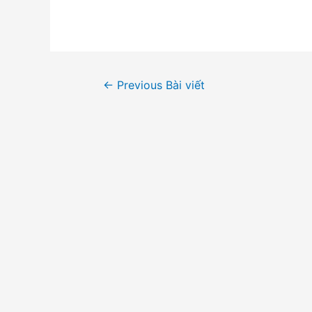
Điều
←
Previous Bài viết
hướng
bài
viết