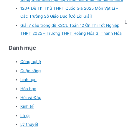
120+ Đề Thi Thử THPT Quốc Gia 2025 Môn Vật Lí –
Các Trường Sở Giáo Dục [Có Lời Giải]
Giải 7 câu trong đề KSCL Toán 12 Ôn Thi Tốt Nghiệp
THPT 2025 – Trường THPT Hoằng Hóa 3, Thanh Hóa
Danh mục
Công nghệ
Cuộc sống
hình học
Hóa học
Hỏi và Đáp
Kinh tế
Là gì
Lý thuyết