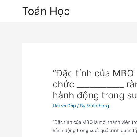
Skip
Toán Học
to
content
“Đặc tính của MBO l
chức ___________ rà
hành động trong suố
Hỏi và Đáp
/ By
Maththorg
“Đặc tính của MBO là mỗi thành viên tr
hành động trong suốt quá trình quản trị