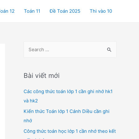
oán 12
Toán 11
Đề Toán 2025
Thi vào 10
S
e
a
r
Bài viết mới
c
Các công thức toán lớp 1 cần ghi nhớ hk1
h
và hk2
f
o
Kiến thức Toán lớp 1 Cánh Diều cần ghi
r
nhớ
:
Công thức toán học lớp 1 cần nhớ theo kết