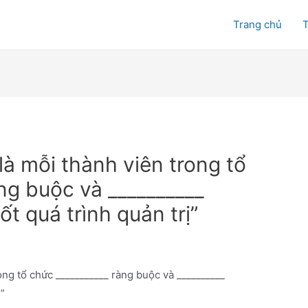
Trang chủ
T
à mỗi thành viên trong tổ
ng buộc và __________
t quá trình quản trị”
ong tổ chức ___________ ràng buộc và __________
”