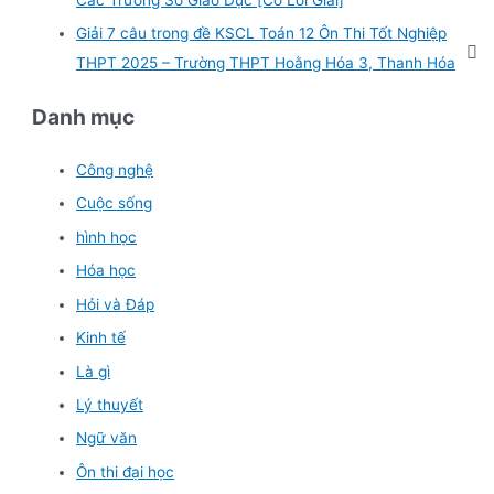
Giải 7 câu trong đề KSCL Toán 12 Ôn Thi Tốt Nghiệp
THPT 2025 – Trường THPT Hoằng Hóa 3, Thanh Hóa
Danh mục
Công nghệ
Cuộc sống
hình học
Hóa học
Hỏi và Đáp
Kinh tế
Là gì
Lý thuyết
Ngữ văn
Ôn thi đại học