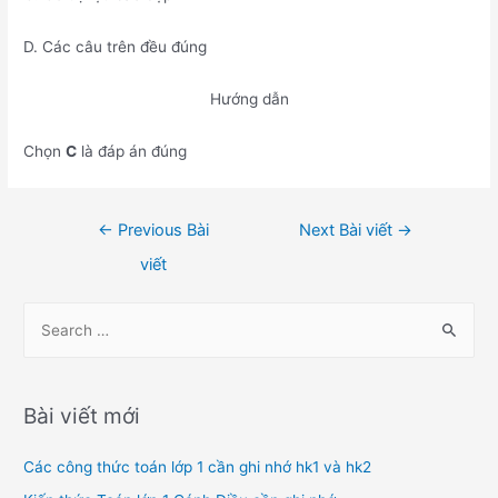
D. Các câu trên đều đúng
Hướng dẫn
Chọn
C
là đáp án đúng
Điều
←
Previous Bài
Next Bài viết
→
hướng
viết
bài
viết
S
e
a
r
Bài viết mới
c
h
Các công thức toán lớp 1 cần ghi nhớ hk1 và hk2
f