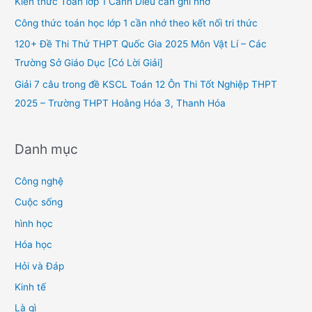
Kiến thức Toán lớp 1 Cánh Diều cần ghi nhớ
o
Công thức toán học lớp 1 cần nhớ theo kết nối tri thức
r
120+ Đề Thi Thử THPT Quốc Gia 2025 Môn Vật Lí – Các
:
Trường Sở Giáo Dục [Có Lời Giải]
Giải 7 câu trong đề KSCL Toán 12 Ôn Thi Tốt Nghiệp THPT
2025 – Trường THPT Hoằng Hóa 3, Thanh Hóa
Danh mục
Công nghệ
Cuộc sống
hình học
Hóa học
Hỏi và Đáp
Kinh tế
Là gì