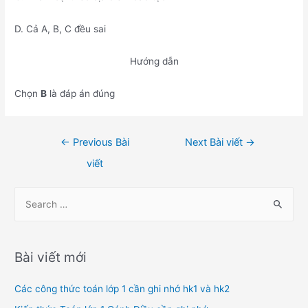
D. Cả A, B, C đều sai
Hướng dẫn
Chọn
B
là đáp án đúng
Điều
←
Previous Bài
Next Bài viết
→
hướng
viết
bài
viết
S
e
a
r
Bài viết mới
c
h
Các công thức toán lớp 1 cần ghi nhớ hk1 và hk2
f