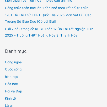
Kiến thức Toán lớp 1 Cánh Diều cần ghi nhớ
o
Công thức toán học lớp 1 cần nhớ theo kết nối tri thức
r
120+ Đề Thi Thử THPT Quốc Gia 2025 Môn Vật Lí – Các
:
Trường Sở Giáo Dục [Có Lời Giải]
Giải 7 câu trong đề KSCL Toán 12 Ôn Thi Tốt Nghiệp THPT
2025 – Trường THPT Hoằng Hóa 3, Thanh Hóa
Danh mục
Công nghệ
Cuộc sống
hình học
Hóa học
Hỏi và Đáp
Kinh tế
Là gì