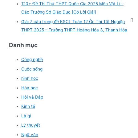
120+ Đề Thi Thử THPT Quốc Gia 2025 Môn Vật Lí –
Các Trường Sở Giáo Dục [Có Lời Giải]
Giải 7 câu trong đề KSCL Toán 12 Ôn Thi Tốt Nghiệp
THPT 2025 – Trường THPT Hoằng Hóa 3, Thanh Hóa
Danh mục
Công nghệ
Cuộc sống
hình học
Hóa học
Hỏi và Đáp
Kinh tế
Là gì
Lý thuyết
Ngữ văn