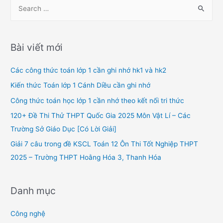
S
e
a
r
Bài viết mới
c
h
Các công thức toán lớp 1 cần ghi nhớ hk1 và hk2
f
Kiến thức Toán lớp 1 Cánh Diều cần ghi nhớ
o
Công thức toán học lớp 1 cần nhớ theo kết nối tri thức
r
120+ Đề Thi Thử THPT Quốc Gia 2025 Môn Vật Lí – Các
:
Trường Sở Giáo Dục [Có Lời Giải]
Giải 7 câu trong đề KSCL Toán 12 Ôn Thi Tốt Nghiệp THPT
2025 – Trường THPT Hoằng Hóa 3, Thanh Hóa
Danh mục
Công nghệ