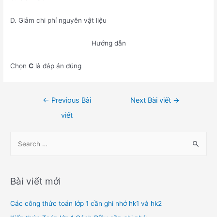
D. Giảm chi phí nguyên vật liệu
Hướng dẫn
Chọn
C
là đáp án đúng
Điều
←
Previous Bài
Next Bài viết
→
hướng
viết
bài
viết
S
e
a
r
Bài viết mới
c
h
Các công thức toán lớp 1 cần ghi nhớ hk1 và hk2
f