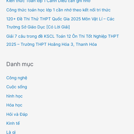
Kiến thức Toán lớp 1 Cánh Diều cần ghi nhớ
o
Công thức toán học lớp 1 cần nhớ theo kết nối tri thức
r
120+ Đề Thi Thử THPT Quốc Gia 2025 Môn Vật Lí – Các
:
Trường Sở Giáo Dục [Có Lời Giải]
Giải 7 câu trong đề KSCL Toán 12 Ôn Thi Tốt Nghiệp THPT
2025 – Trường THPT Hoằng Hóa 3, Thanh Hóa
Danh mục
Công nghệ
Cuộc sống
hình học
Hóa học
Hỏi và Đáp
Kinh tế
Là gì