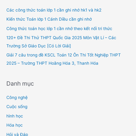
c
h
Các công thức toán lớp 1 cần ghi nhớ hk1 và hk2
f
Kiến thức Toán lớp 1 Cánh Diều cần ghi nhớ
o
Công thức toán học lớp 1 cần nhớ theo kết nối tri thức
r
120+ Đề Thi Thử THPT Quốc Gia 2025 Môn Vật Lí – Các
:
Trường Sở Giáo Dục [Có Lời Giải]
Giải 7 câu trong đề KSCL Toán 12 Ôn Thi Tốt Nghiệp THPT
2025 – Trường THPT Hoằng Hóa 3, Thanh Hóa
Danh mục
Công nghệ
Cuộc sống
hình học
Hóa học
Hỏi và Đáp