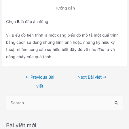
Hướng dẫn
Chọn
B
là đáp án đúng
Vì: Biểu đồ tiến trình là một dạng biểu đồ mô tả một quá trình
bằng cách sử dụng những hình ảnh hoặc những ký hiệu kỹ
thuật nhằm cung cấp sự hiểu biết đầy đủ về các đầu ra và
dòng chảy của quá trình.
Điều
←
Previous Bài
Next Bài viết
→
hướng
viết
bài
viết
S
e
a
r
Bài viết mới