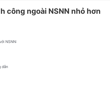
ính công ngoài NSNN nhỏ hơn
 với NSNN:
 dẫn