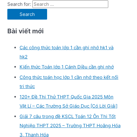
Search for:
Bài viết mới
Các công thức toán lớp 1 cần ghi nhớ hk1 và
hk2
Kiến thức Toán lớp 1 Cánh Diều cần ghi nhớ
Công thức toán học lớp 1 cần nhớ theo kết nối
tri thức
120+ Đề Thi Thử THPT Quốc Gia 2025 Môn
Vật Lí – Các Trường Sở Giáo Dục [Có Lời Giải]
Giải 7 câu trong đề KSCL Toán 12 Ôn Thi Tốt
Nghiệp THPT 2025 – Trường THPT Hoằng Hóa
3, Thanh Hóa