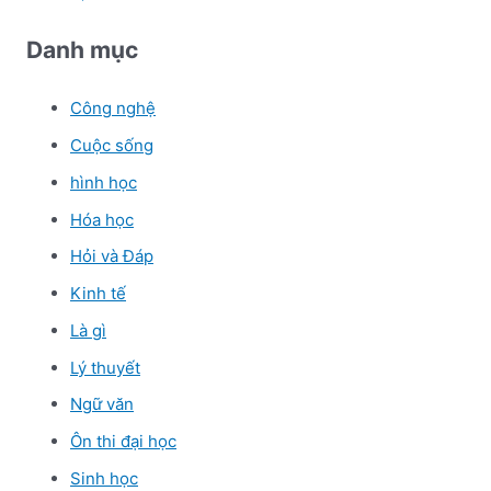
Danh mục
Công nghệ
Cuộc sống
hình học
Hóa học
Hỏi và Đáp
Kinh tế
Là gì
Lý thuyết
Ngữ văn
Ôn thi đại học
Sinh học