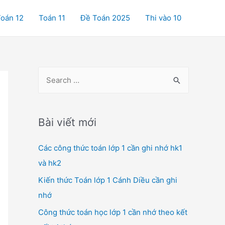
oán 12
Toán 11
Đề Toán 2025
Thi vào 10
S
e
a
r
Bài viết mới
c
Các công thức toán lớp 1 cần ghi nhớ hk1
h
và hk2
f
o
Kiến thức Toán lớp 1 Cánh Diều cần ghi
r
nhớ
:
Công thức toán học lớp 1 cần nhớ theo kết