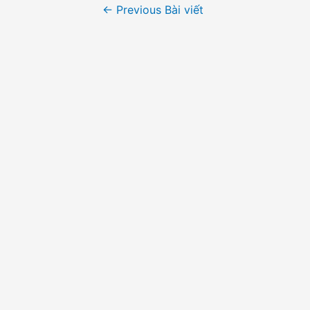
Điều
←
Previous Bài viết
hướng
bài
viết